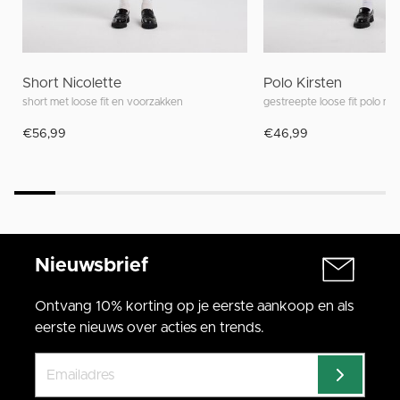
Short Nicolette
Polo Kirsten
short met loose fit en voorzakken
gestreepte loose fit polo me
€56,99
€46,99
Nieuwsbrief
Ontvang 10% korting op je eerste aankoop en als
eerste nieuws over acties en trends.