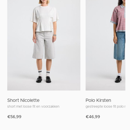
Short Nicolette
Polo Kirsten
short met loose fit en voorzakken
gestreepte loose fit polo me
€56,99
€46,99