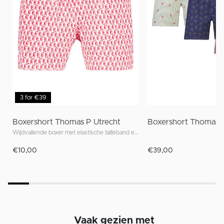
3 for €39
Boxershort Thomas P Utrecht
Boxershort Thomas 
Wijdvallende boxer met elastische tailleband en unieke prints geïnspireerd op Utrecht
€10,00
€39,00
Vaak gezien met