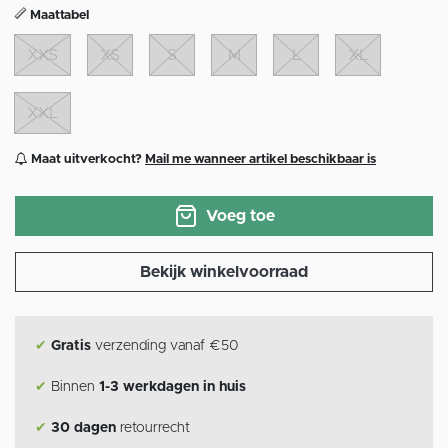
Maattabel
XXS
XS
S
M
L
XL
XXL
Maat uitverkocht?
Mail me wanneer artikel beschikbaar is
Voeg toe
Bekijk winkelvoorraad
✔
Gratis
verzending vanaf €50
✔
Binnen
1-3 werkdagen in huis
✔
30 dagen
retourrecht