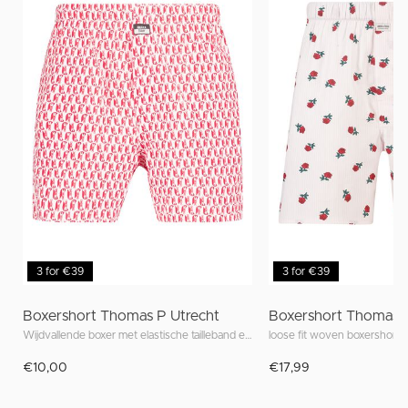
3 for €39
3 for €39
Boxershort Thomas P Utrecht
Boxershort Thomas
Wijdvallende boxer met elastische tailleband en unieke prints geïnspireerd op Utrecht
loose fit woven boxershort m
€10,00
€17,99