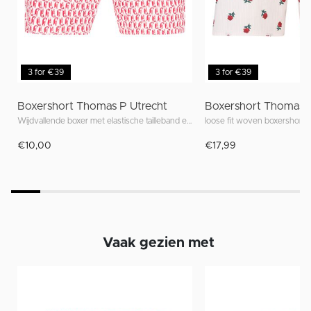
3 for €39
3 for €39
Boxershort Thomas P Utrecht
Boxershort Thomas
Wijdvallende boxer met elastische tailleband en unieke prints geïnspireerd op Utrecht
loose fit woven boxershort m
€10,00
€17,99
Vaak gezien met