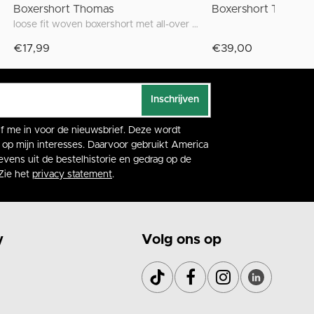
Boxershort Thomas
Boxershort Thomas
loose fit woven boxershort met all-over print
€17,99
€39,00
Inschrijven
rijf me in voor de nieuwsbrief. Deze wordt
op mijn interesses. Daarvoor gebruikt America
vens uit de bestelhistorie en gedrag op de
Zie het
privacy statement
.
y
Volg ons op