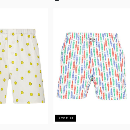
3 for €39