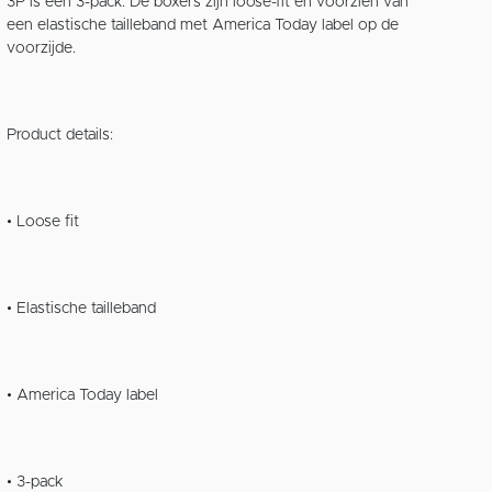
3P is een 3-pack. De boxers zijn loose-fit en voorzien van
een elastische tailleband met America Today label op de
voorzijde.
Product details:
• Loose fit
• Elastische tailleband
• America Today label
​• 3-pack