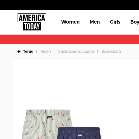
Women
Men
Girls
Boy
Terug
Heren
Ondergoed & Lounge
Boxershorts