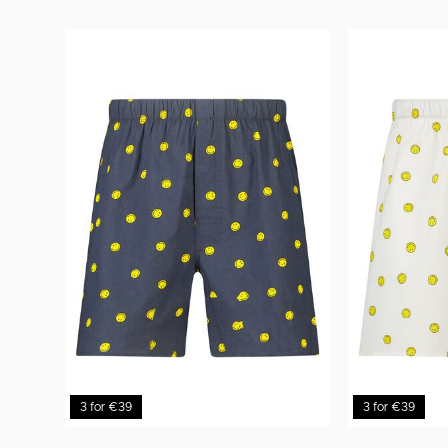
3 for €39
3 for €39