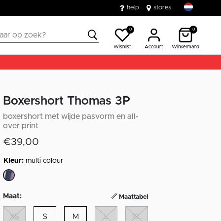
help
stores
0
0
Wishlist
Account
Winkelmand
Boxershort Thomas 3P
boxershort met wijde pasvorm en all-
over print
€39,00
Kleur:
multi colour
geselecteerd
Maat:
Maattabel
XS
S
M
L
XL