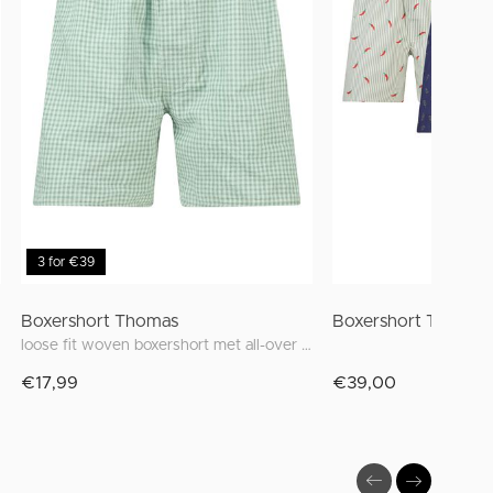
3 for €39
Boxershort Thomas
Boxershort Thomas
loose fit woven boxershort met all-over print
€17,99
€39,00