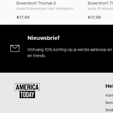
Boxershort Thomas S
Boxershort T
loose fit boxershort met smileyprint
loose fit boxer
€17,99
€17,99
Nieuwsbrief
Ontvang 10% korting op je eerste aankoop en a
en trends.
He
Klan
Best
Beta