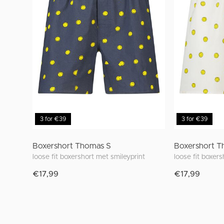
3 for €39
3 for €39
Boxershort Thomas S
Boxershort T
loose fit boxershort met smileyprint
loose fit boxer
€17,99
€17,99