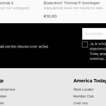
homas S
Boxershort Thomas P Groningen
short met smileyprint
Wijdvallende boxer met elastische tailleband en unieke prints geïnspireerd op Groningen
€10,00
Ja, ik sch
ls eerste nieuws over acties
afgestemd 
Today gege
webshop. 
lp
America Toda
tenservice
Store Locator
ellen
Member Club
len
Over ons