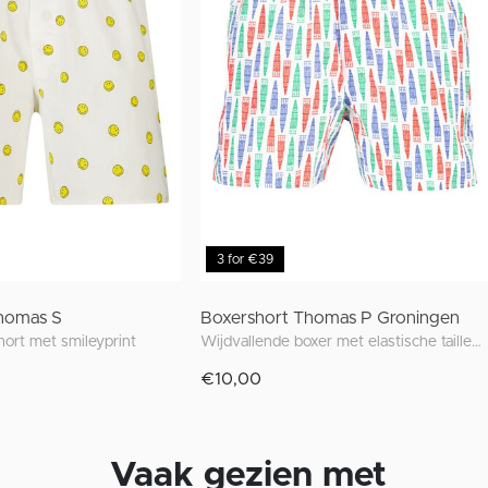
3 for €39
homas S
Boxershort Thomas P Groningen
short met smileyprint
Wijdvallende boxer met elastische tailleband en unieke prints geïnspireerd op Groningen
€10,00
Vaak gezien met