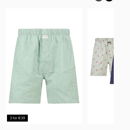
3 for €39