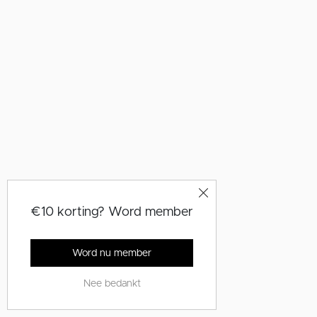
€10 korting? Word member
Word nu member
Nee bedankt