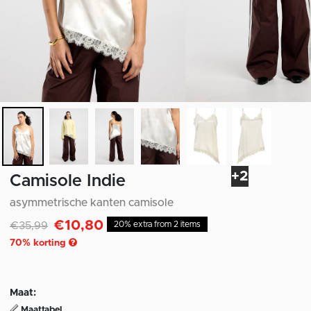
+2
Camisole Indie
asymmetrische kanten camisole
€10,80
Afgeprijsd van
naar
€35,99
20% extra from 2 items
70
% korting
Maat:
Maattabel