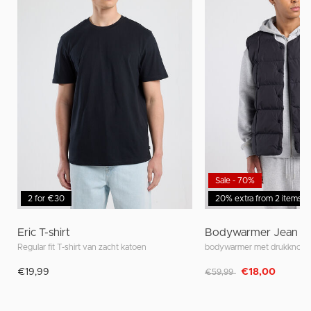
Sale - 70%
2 for €30
20% extra from 2 items
Eric T-shirt
Bodywarmer Jean
Regular fit T-shirt van zacht katoen
Afgeprijsd van
naar
€19,99
€18,00
€59,99