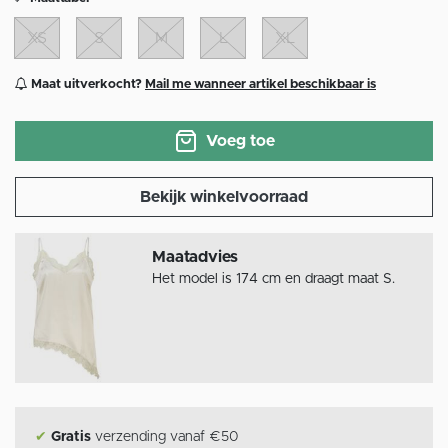
XS
S
M
L
XL
Maat uitverkocht?
Mail me wanneer artikel beschikbaar is
Voeg toe
Bekijk winkelvoorraad
Maatadvies
Het model is 174 cm en draagt maat S.
✔
Gratis
verzending vanaf €50