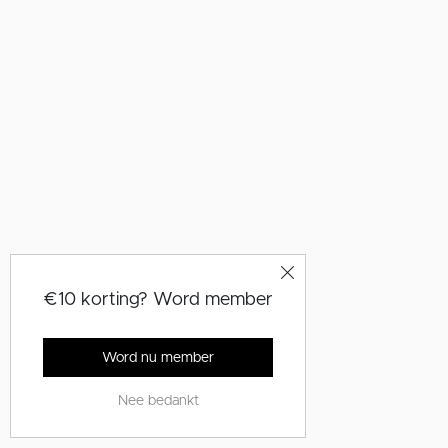
€10 korting? Word member
Word nu member
Nee bedankt