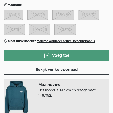
Maattabel
110/116
122/128
134/140
146/152
158/164
170/176
182/188
Maat uitverkocht?
Mail me wanneer artikel beschikbaar is
Voeg toe
Bekijk winkelvoorraad
Maatadvies
Het model is 147 cm en draagt maat
146/152.