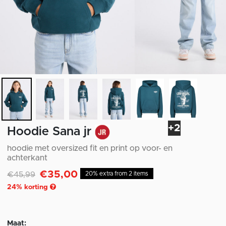
+2
Hoodie Sana jr
hoodie met oversized fit en print op voor- en
achterkant
€35,00
Afgeprijsd van
naar
€45,99
20% extra from 2 items
24
% korting
Maat: