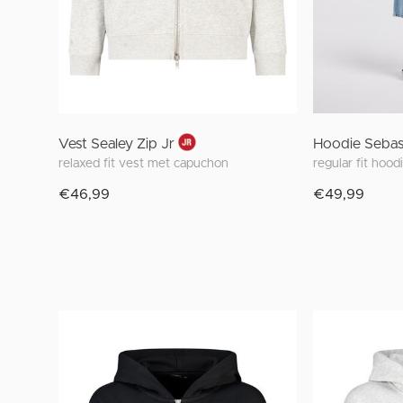
Vest Sealey Zip Jr
Hoodie Sebas 
relaxed fit vest met capuchon
€46,99
€49,99