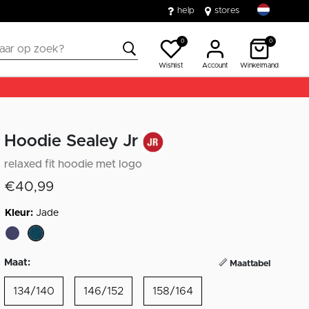
help
stores
0
0
Wishlist
Account
Winkelmand
Hoodie Sealey Jr
relaxed fit hoodie met logo
€40,99
Kleur:
Jade
geselecteerd
Maat:
Maattabel
134/140
146/152
158/164