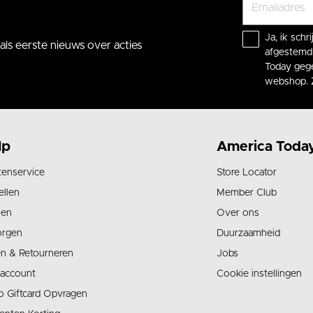
Ja, ik sch
ls eerste nieuws over acties
afgestemd 
Today gege
webshop. 
lp
America Toda
tenservice
Store Locator
ellen
Member Club
len
Over ons
orgen
Duurzaamheid
en & Retourneren
Jobs
 account
Cookie instellingen
o Giftcard Opvragen