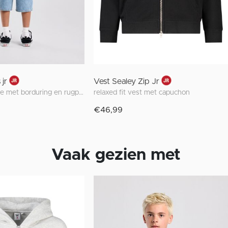
jr
Vest Sealey Zip Jr
regular fit hoodie met borduring en rugprint
relaxed fit vest met capuchon
€46,99
Vaak gezien met