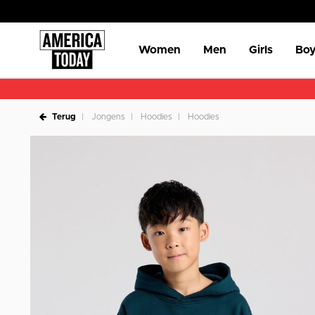
Women
Men
Girls
Boy
Terug
Jongens
Hoodies
Hoodies