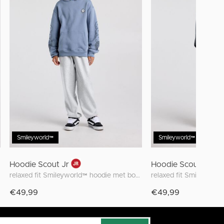
Smileyworld™
Smileyworld™
Hoodie Scout Jr
Hoodie Scout Jr
relaxed fit Smileyworld™ hoodie met borduring
€49,99
€49,99