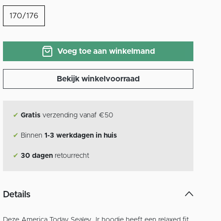
170/176
Voeg toe aan winkelmand
Bekijk winkelvoorraad
✔
Gratis
verzending vanaf €50
✔
Binnen
1-3 werkdagen in huis
✔
30 dagen
retourrecht
Details
Deze America Today Sealey Jr hoodie heeft een relaxed fit