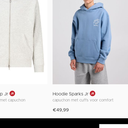
ip Jr
Hoodie Sparks Jr
t met capuchon
capuchon met cuffs voor comfort
€49,99