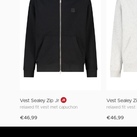
Vest Sealey Zip Jr
Vest Sealey Z
relaxed fit vest met capuchon
relaxed fit ves
€46,99
€46,99