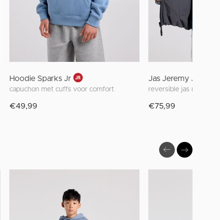
Hoodie Sparks Jr
Jas Jeremy Jr
capuchon met cuffs voor comfort
reversible jas met cap
€49,99
€75,99