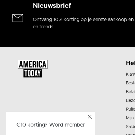
Nieuwsbrief
Ontvang 10% korting op je eerste aankoop en a
en trends.
He
Klan
Best
Beta
Bez
Ruil
Mijn
€10 korting? Word member
Sald