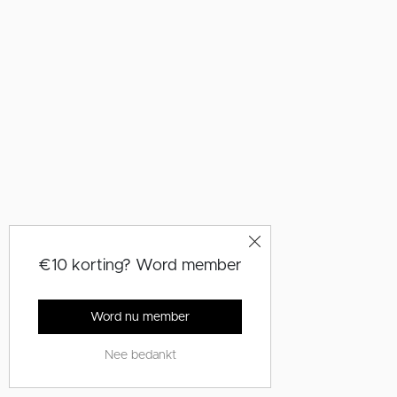
€10 korting? Word member
Word nu member
Nee bedankt