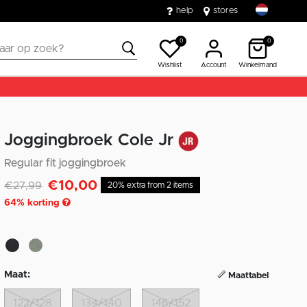
help
stores
0
0
Wishlist
Account
Winkelmand
Joggingbroek Cole Jr
Regular fit joggingbroek
€10,00
Afgeprijsd van
naar
€27,99
20% extra from 2 items
64
% korting
Maat:
Maattabel
122/128
134/140
146/152