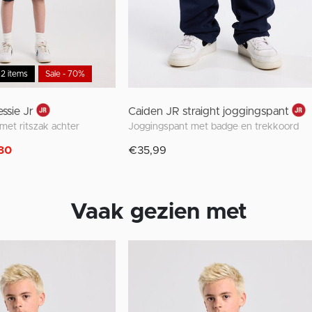
 2 items
Sale - 70%
ssie Jr
Caiden JR straight joggingspant
e met ritszak achter
Joggingspant met badge en trekkoord
80
€35,99
Vaak gezien met