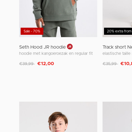
Sale - 70%
20% extra from
Seth Hood JR hoodie
Track short Ne
hoodie met kangoeroezak en regular fit
elastische taill
Afgeprijsd van
naar
Afgeprijsd van
naar
€12,00
€10,
€39,99
€35,99