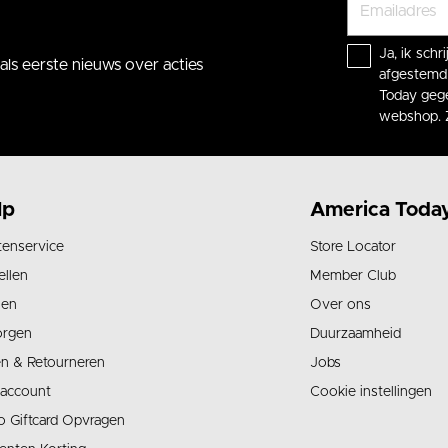
Ja, ik sch
ls eerste nieuws over acties
afgestemd 
Today gege
webshop. 
lp
America Toda
tenservice
Store Locator
ellen
Member Club
len
Over ons
orgen
Duurzaamheid
en & Retourneren
Jobs
 account
Cookie instellingen
o Giftcard Opvragen