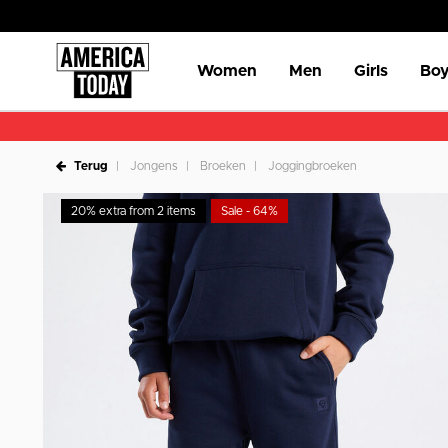
Women
Men
Girls
Boy
Terug
Jongens
Broeken
Joggingbroeken
20% extra from 2 items
Sale - 64%