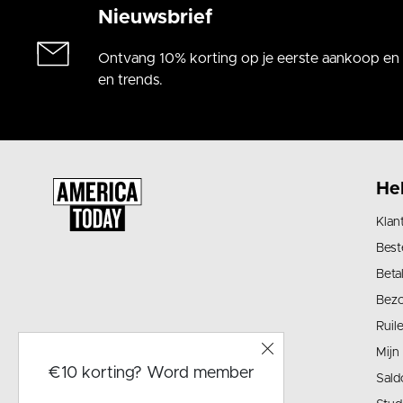
Nieuwsbrief
Ontvang 10% korting op je eerste aankoop en a
en trends.
He
Klan
Best
Beta
Bez
Ruil
Mijn
€10 korting? Word member
Sald