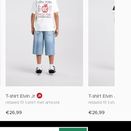
T-shirt Elvin Jr
T-shirt Elvin Jr
relaxed fit t-shirt met artwork
relaxed fit t-shirt met 
€26,99
€26,99