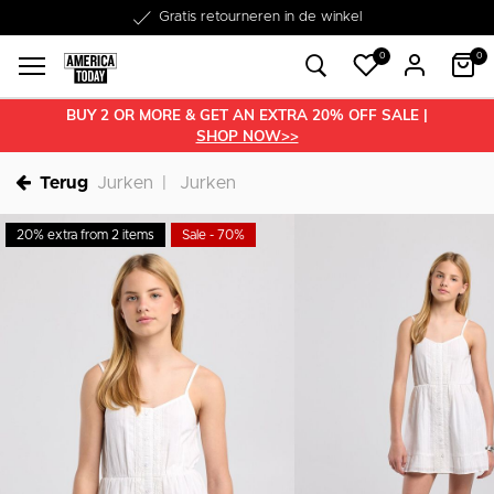
Word lid van onze Member Club!
Gratis retourneren in de winkel
Binnen 1-3 werkdagen in huis
Gratis verzending vanaf €50
30 dagen retourrecht
€10 welkomstkorting
0
0
BUY 2 OR MORE & GET AN EXTRA 20% OFF SALE |
SHOP NOW>>
Terug
Jurken
Jurken
20% extra from 2 items
Sale - 70%