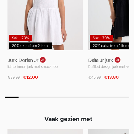
Sale - 70%
Sale - 70%
20% extra from 2 items
20% extra from 2 items
Jurk Dorian Jr
Daila Jr jurk
lichte linnen jurk met smock top
Ruffled design jurk met voer
Afgeprijsd van
naar
Afgeprijsd van
naar
€12,00
€13,80
€39,99
€45,99
Vaak gezien met