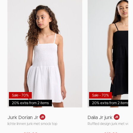
Sale - 70%
Sale - 70%
20% extra from 2 items
20% extra from 2 items
Jurk Dorian Jr
Daila Jr jurk
lichte linnen jurk met smock top
Ruffled design jurk met voer