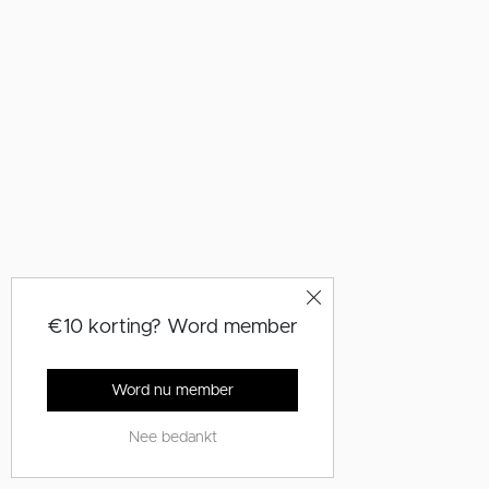
€10 korting? Word member
Word nu member
Nee bedankt