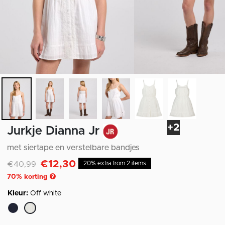
+2
Jurkje Dianna Jr
met siertape en verstelbare bandjes
€12,30
Afgeprijsd van
naar
€40,99
20% extra from 2 items
70
% korting
Kleur:
Off white
geselecteerd