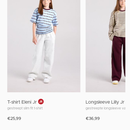
T-shirt Eleni Jr
Longsleeve Lilly Jr
gestreept slim fit t-shirt
gestreepte longsleeve van s
€25,99
€36,99