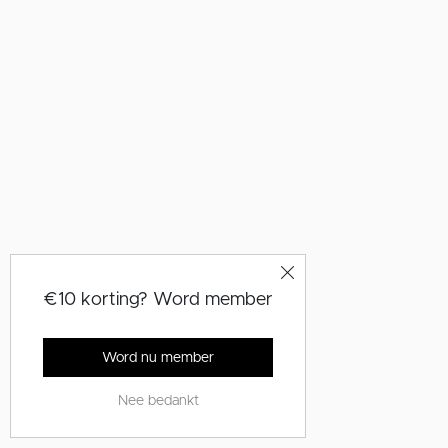
€10 korting? Word member
Word nu member
Nee bedankt