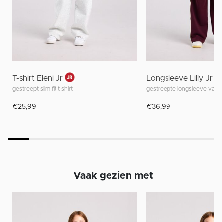
T-shirt Eleni Jr
Longsleeve Lilly Jr
gestreept slim fit t-shirt
gestreepte longsleeve van s
€25,99
€36,99
Vaak gezien met