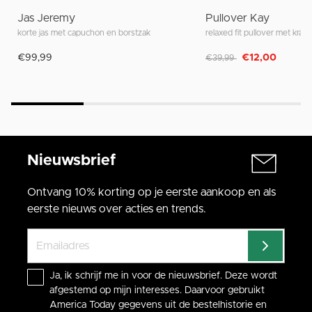
Jas Jeremy
Pullover Kay
korte jas met capuchon en borstzak
relaxed fit pullover met kraa
Afgeprijsd van
naar
€99,99
€12,00
€39,99
Nieuwsbrief
Ontvang 10% korting op je eerste aankoop en als
eerste nieuws over acties en trends.
Ja, ik schrijf me in voor de nieuwsbrief. Deze wordt
afgestemd op mijn interesses. Daarvoor gebruikt
America Today gegevens uit de bestelhistorie en