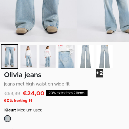
+2
Olivia jeans
jeans met high waist en wide fit
€24,00
Afgeprijsd van
naar
€59,99
20% extra from 2 items
60
% korting
Kleur:
Medium used
geselecteerd