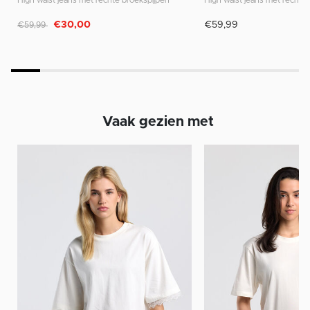
High waist jeans met rechte broekspijpen
High waist jeans met rechte
Afgeprijsd van
naar
€30,00
€59,99
€59,99
Vaak gezien met