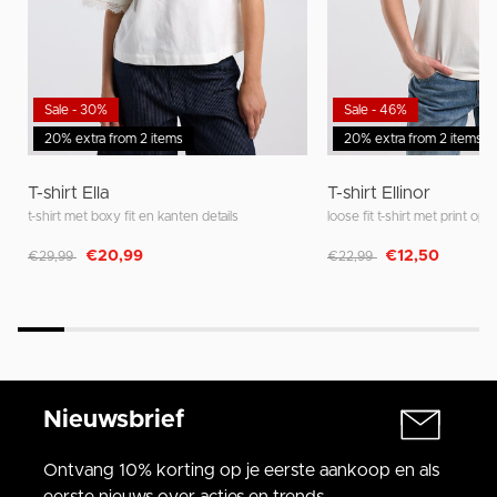
Sale - 30%
Sale - 46%
20% extra from 2 items
20% extra from 2 items
T-shirt Ella
T-shirt Ellinor
t-shirt met boxy fit en kanten details
loose fit t-shirt met print op
Afgeprijsd van
naar
Afgeprijsd van
naar
€20,99
€12,50
€29,99
€22,99
Nieuwsbrief
Ontvang 10% korting op je eerste aankoop en als
eerste nieuws over acties en trends.