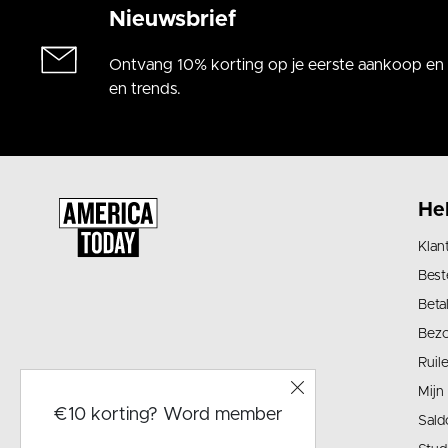
Nieuwsbrief
Ontvang 10% korting op je eerste aankoop en a
en trends.
He
Klan
Best
Beta
Bez
Ruil
Mijn
€10 korting? Word member
Sald