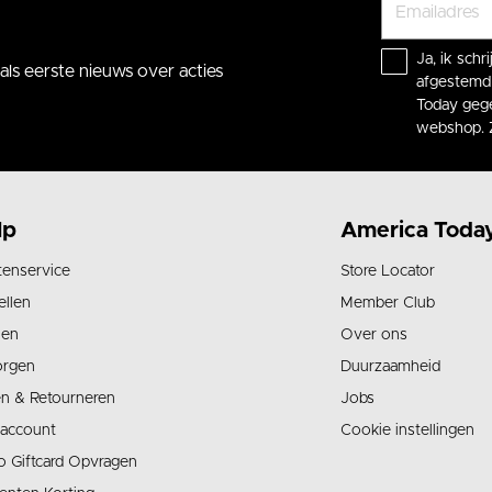
Ja, ik sch
ls eerste nieuws over acties
afgestemd 
Today gege
webshop. 
lp
America Toda
tenservice
Store Locator
ellen
Member Club
len
Over ons
orgen
Duurzaamheid
en & Retourneren
Jobs
 account
Cookie instellingen
o Giftcard Opvragen