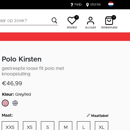
help
stores
0
0
Wishlist
Account
Winkelmand
Polo Kirsten
gestreepte loose fit polo met
knoopsluiting
€46,99
Kleur:
Grey/red
geselecteerd
Maat:
Maattabel
XXS
XS
S
M
L
XL