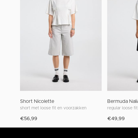
Short Nicolette
Bermuda Nali
short met loose fit en voorzakken
€56,99
€49,99