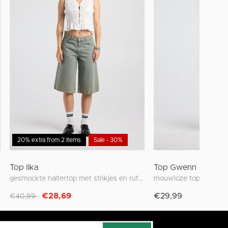
20% extra from 2 items
Sale - 30%
Top Ilka
Top Gwenn
gesmockte haltertop met strikjes en ruffles
Afgeprijsd van
naar
€28,69
€29,99
€40,99