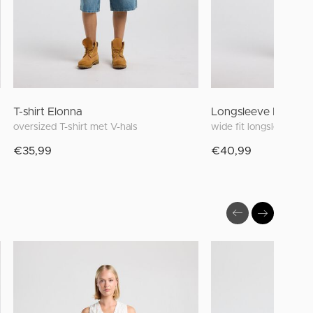
T-shirt Elonna
Longsleeve Lilly
oversized T-shirt met V-hals
wide fit longsleeve
€35,99
€40,99