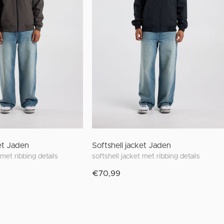
ket Jaden
Softshell jacket Jaden
 met ribbing details
softshell jacket met ribbing details
€70,99