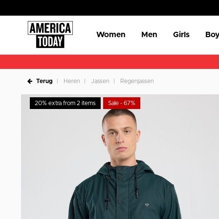
Women
Men
Girls
Boy
Terug
Heren
Jassen
Regenjassen
20% extra from 2 items
Sale - 67%