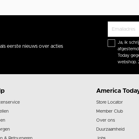
Ja, ik sch
ls eerste nieuws over acties
afgestemd 
Today gege
webshop. 
lp
America Toda
tenservice
Store Locator
ellen
Member Club
len
Over ons
orgen
Duurzaamheid
en & Retourneren
Jobs