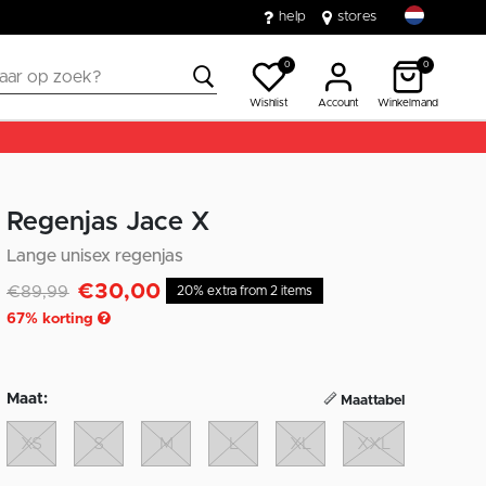
help
stores
0
0
Wishlist
Account
Winkelmand
Regenjas Jace X
Lange unisex regenjas
€30,00
Afgeprijsd van
naar
€89,99
20% extra from 2 items
67
% korting
Maat:
Maattabel
XS
S
M
L
XL
XXL