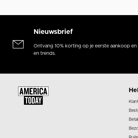
Nieuwsbrief
Ontvang 10% korting op je eerste aankoop en a
en trends.
He
Klan
Best
Beta
Bez
Ruil