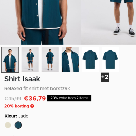
+2
Shirt Isaak
Relaxed fit shirt met borstzak
€36,79
Afgeprijsd van
naar
€45,99
20% extra from 2 items
20
% korting
Kleur:
Jade
geselecteerd