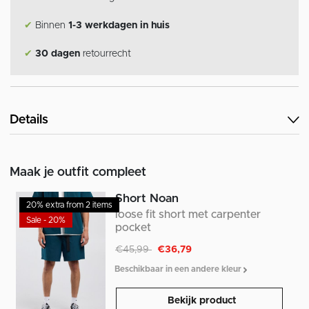
✔
Binnen
1-3 werkdagen in huis
✔
30 dagen
retourrecht
Details
Maak je outfit compleet
Short Noan
20% extra from 2 items
loose fit short met carpenter
Sale - 20%
pocket
Afgeprijsd van
naar
€45,99
€36,79
Beschikbaar in een andere kleur
Bekijk product