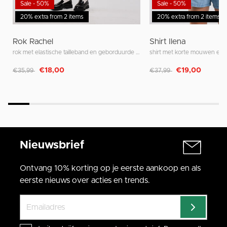
Sale - 50%
Sale - 50%
20% extra from 2 items
20% extra from 2 items
Rok Rachel
Shirt Ilena
rok met elastische tailleband en geborduurde strepen
Afgeprijsd van
naar
Afgeprijsd van
naar
€18,00
€19,00
€35,99
€37,99
Nieuwsbrief
Ontvang 10% korting op je eerste aankoop en als
eerste nieuws over acties en trends.