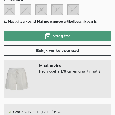
XS
S
M
L
XL
Maat uitverkocht?
Mail me wanneer artikel beschikbaar is
Voeg toe
Bekijk winkelvoorraad
Maatadvies
Het model is 176 cm en draagt maat S.
✔
Gratis
verzending vanaf €50