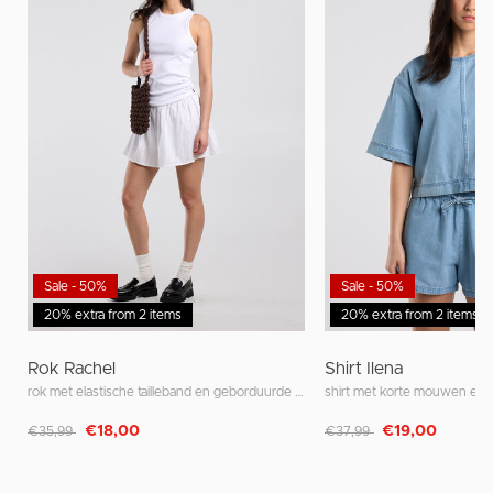
Sale - 50%
Sale - 50%
20% extra from 2 items
20% extra from 2 items
Rok Rachel
Shirt Ilena
rok met elastische tailleband en geborduurde strepen
Afgeprijsd van
naar
Afgeprijsd van
naar
€18,00
€19,00
€35,99
€37,99