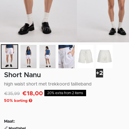
+2
Short Nanu
high waist short met trekkoord tailleband
€18,00
Afgeprijsd van
naar
€35,99
20% extra from 2 items
50
% korting
Maat:
Maattabel