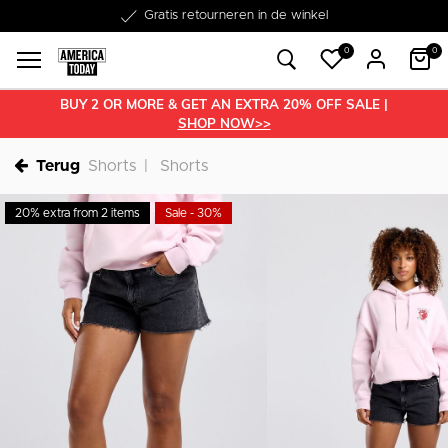
Word lid van onze Member Club!
Gratis retourneren in de winkel
Binnen 1-3 werkdagen in huis
Gratis verzending vanaf €50
30 dagen retourrecht
€10 welkomstkorting
0
0
BUY 2 OR MORE & GET AN EXTRA 20% OFF SALE |
SHOP NOW>>
Terug
Shorts
Shorts
20% extra from 2 items
Sale - 30%