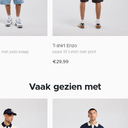
T-shirt Enzo
rt met polo kraag
loose fit t-shirt met print
€29,99
Vaak gezien met