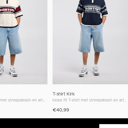
T-shirt Kirk
loose fit T-shirt met streepdessin en artwork
loose fit T-shirt met streepdessin en artwork
€40,99