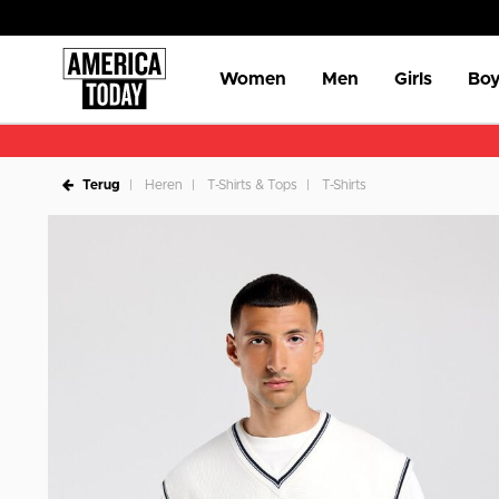
Women
Men
Girls
Boy
Terug
Heren
T-Shirts & Tops
T-Shirts