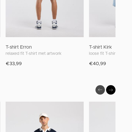
T-shirt Erron
T-shirt Kirk
relaxed fit T-shirt met artwork
€33,99
€40,99