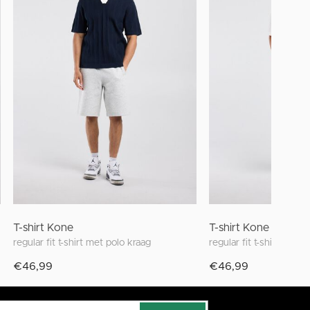
T-shirt Kone
T-shirt Kone
regular fit t-shirt met polo kraag
regular fit t-shirt met 
€46,99
€46,99