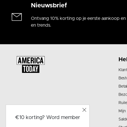
Nieuwsbrief
Ontvang 10% korting op je eerste aankoop en a
en trends.
He
Klan
Best
Beta
Bez
Ruil
Mijn
€10 korting? Word member
Sald