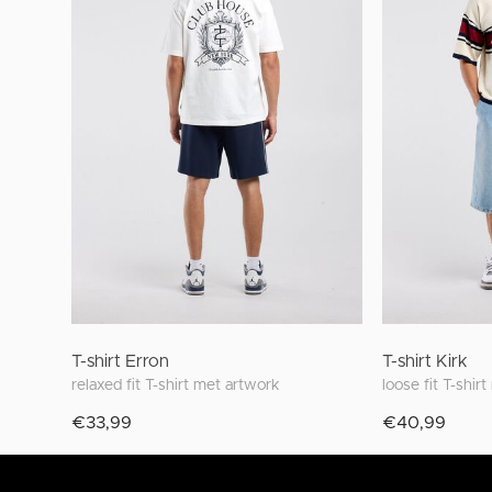
T-shirt Erron
T-shirt Kirk
relaxed fit T-shirt met artwork
€33,99
€40,99