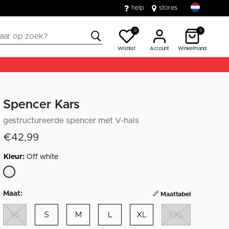
help
stores
0
0
Wishlist
Account
Winkelmand
Spencer Kars
gestructureerde spencer met V-hals
€42,99
Kleur:
Off white
geselecteerd
Maat:
Maattabel
XS
S
M
L
XL
XXL