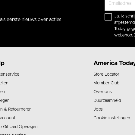
Ja, ik sch
ls eerste nieuws over acties
afgestemd 
Today gege
webshop. 
lp
America Toda
tenservice
Store Locator
ellen
Member Club
len
Over ons
orgen
Duurzaamheid
en & Retourneren
Jobs
 account
Cookie instellingen
o Giftcard Opvragen