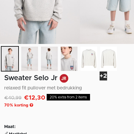
+2
Sweater Selo Jr
relaxed fit pullover met bedrukking
€12,30
Afgeprijsd van
naar
€40,99
20% extra from 2 items
70
% korting
Maat: