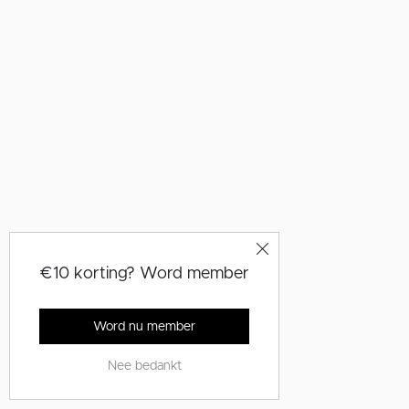
€10 korting? Word member
Word nu member
Nee bedankt