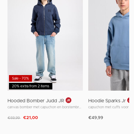
Sale - 70%
20% extra from 2 items
Hooded Bomber Judd JR
Hoodie Sparks Jr
canvas bomber met capuchon en borstembroidery
capuchon met cuffs voor co
Afgeprijsd van
naar
€21,00
€49,99
€69,99