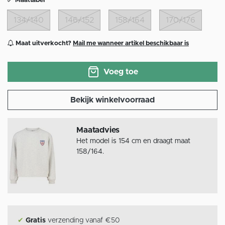
Maattabel
134/140
146/152
158/164
170/176
Maat uitverkocht?
Mail me wanneer artikel beschikbaar is
Voeg toe
Bekijk winkelvoorraad
Maatadvies
Het model is 154 cm en draagt maat
158/164.
✔
Gratis
verzending vanaf €50