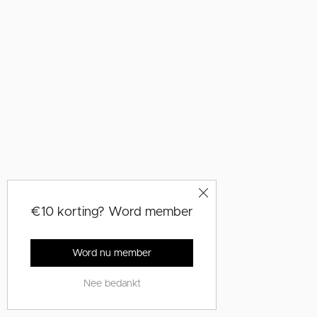
€10 korting? Word member
Word nu member
Nee bedankt