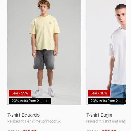
Sale - 55%
Sale - 30%
20% extra from 2 items
20% extra from 2 items
T-shirt Eduardo
T-shirt Eagle
Relaxed fit T-shirt met printopdruk
relaxed fit t-shirt met matisse
Afgeprijsd van
naar
Afgeprijsd van
naar