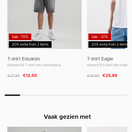
Sale - 55%
Sale - 30%
20% extra from 2 items
20% extra from 2 items
T-shirt Eduardo
T-shirt Eagle
Relaxed fit T-shirt met printopdruk
relaxed fit t-shirt met matisse
Afgeprijsd van
naar
Afgeprijsd van
naar
€12,50
€25,89
€27,99
€36,99
Vaak gezien met