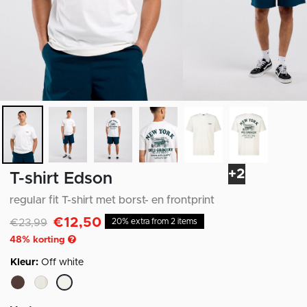
+2
T-shirt Edson
regular fit T-shirt met borst- en frontprint
€12,50
Afgeprijsd van
naar
€23,99
20% extra from 2 items
48
% korting
Kleur:
Off white
geselecteerd