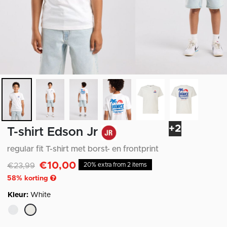
+2
T-shirt Edson Jr
regular fit T-shirt met borst- en frontprint
€10,00
Afgeprijsd van
naar
€23,99
20% extra from 2 items
58
% korting
Kleur:
White
geselecteerd