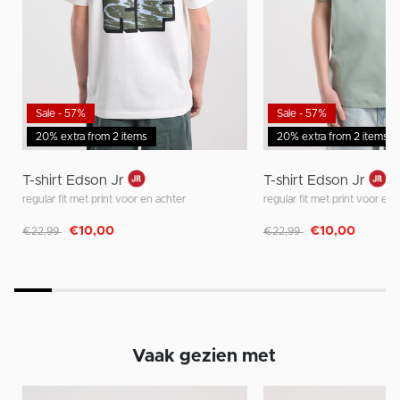
Sale - 57%
Sale - 57%
20% extra from 2 items
20% extra from 2 items
T-shirt Edson Jr
T-shirt Edson Jr
regular fit met print voor en achter
regular fit met print voor en 
Afgeprijsd van
naar
Afgeprijsd van
naar
€10,00
€10,00
€22,99
€22,99
Vaak gezien met