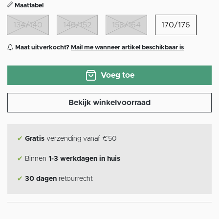
Maattabel
134/140
146/152
158/164
170/176
Maat uitverkocht?
Mail me wanneer artikel beschikbaar is
Voeg toe
Bekijk winkelvoorraad
✔
Gratis
verzending vanaf €50
✔
Binnen
1-3 werkdagen in huis
✔
30 dagen
retourrecht