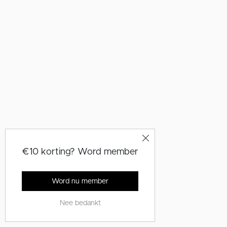
€10 korting? Word member
Word nu member
Nee bedankt