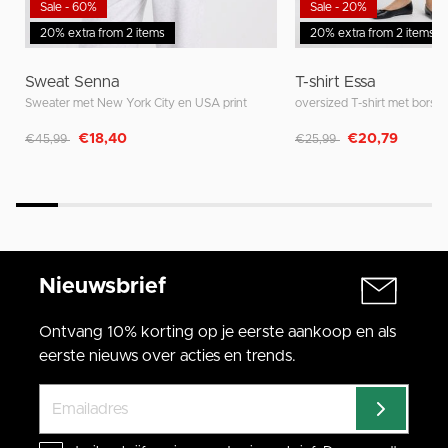
Sale - 60%
Sale - 20%
20% extra from 2 items
20% extra from 2 items
Sweat Senna
T-shirt Essa
Sweater met New York City en USA print
oversized T-shirt met borst
Afgeprijsd van
naar
Afgeprijsd van
naar
€18,40
€20,79
€45,99
€25,99
Nieuwsbrief
Ontvang 10% korting op je eerste aankoop en als
eerste nieuws over acties en trends.