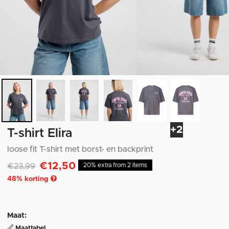
+2
T-shirt Elira
loose fit T-shirt met borst- en backprint
€12,50
Afgeprijsd van
naar
€23,99
20% extra from 2 items
48
% korting
Maat:
Maattabel