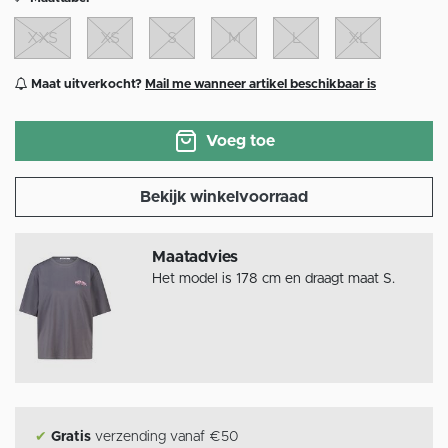
XXS
XS
S
M
L
XL
Maat uitverkocht?
Mail me wanneer artikel beschikbaar is
Voeg toe
Bekijk winkelvoorraad
Maatadvies
Het model is 178 cm en draagt maat S.
✔
Gratis
verzending vanaf €50