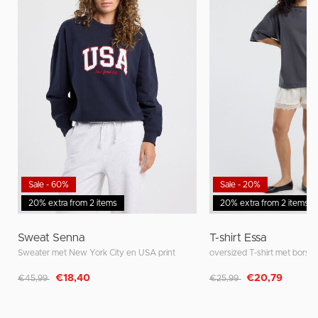
Sale - 60%
Sale - 20%
20% extra from 2 items
20% extra from 2 items
Sweat Senna
T-shirt Essa
Sweater met New York City en USA print
oversized T-shirt met borst
Afgeprijsd van
naar
Afgeprijsd van
naar
€18,40
€20,79
€45,99
€25,99