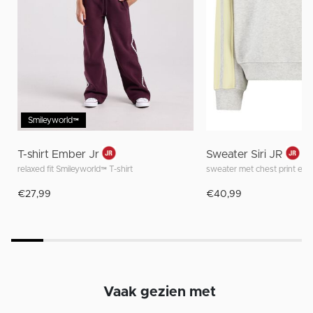
Smileyworld™
T-shirt Ember Jr
Sweater Siri JR
relaxed fit Smileyworld™ T-shirt
sweater met chest print en 
€27,99
€40,99
Vaak gezien met