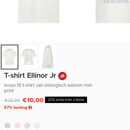
T-shirt Ellinor Jr
loose fit t-shirt van biologisch katoen met
print
€10,00
Afgeprijsd van
naar
€22,99
20% extra from 2 items
57
% korting