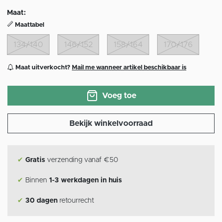
Maat:
Maattabel
134/140
146/152
158/164
170/176
Maat uitverkocht?
Mail me wanneer artikel beschikbaar is
Voeg toe
Bekijk winkelvoorraad
✔
Gratis
verzending vanaf €50
✔
Binnen
1-3 werkdagen in huis
✔
30 dagen
retourrecht