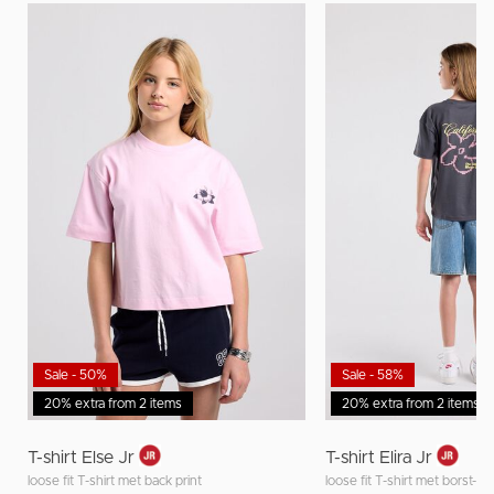
Sale - 50%
Sale - 58%
20% extra from 2 items
20% extra from 2 items
T-shirt Else Jr
T-shirt Elira Jr
loose fit T-shirt met back print
loose fit T-shirt met borst- e