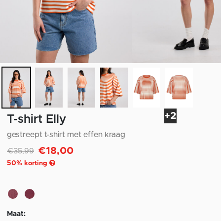
+2
T-shirt Elly
gestreept t-shirt met effen kraag
€18,00
Afgeprijsd van
naar
€35,99
50
% korting
Maat: