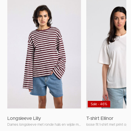
Sale - 46%
Longsleeve Lilly
T-shirt Ellinor
Dames longsleeve met ronde hals en wijde mouwen
loose fit t-shirt met print op