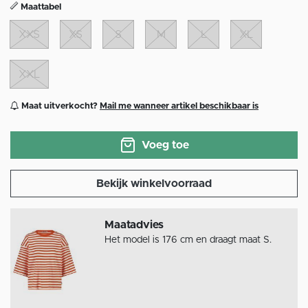
Maattabel
XXS
XS
S
M
L
XL
XXL
Maat uitverkocht?
Mail me wanneer artikel beschikbaar is
Voeg toe
Bekijk winkelvoorraad
Maatadvies
Het model is 176 cm en draagt maat S.