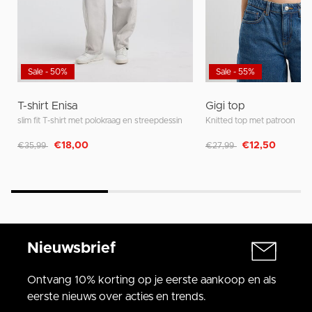
Sale - 50%
Sale - 55%
T-shirt Enisa
Gigi top
slim fit T-shirt met polokraag en streepdessin
Knitted top met patroon
Afgeprijsd van
naar
Afgeprijsd van
naar
€18,00
€12,50
€35,99
€27,99
Nieuwsbrief
Ontvang 10% korting op je eerste aankoop en als
eerste nieuws over acties en trends.