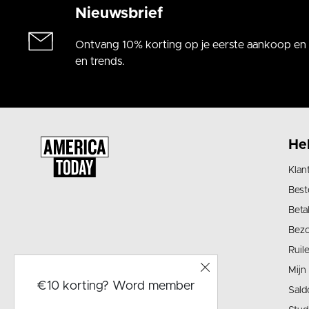
Nieuwsbrief
Ontvang 10% korting op je eerste aankoop en a
en trends.
He
Klan
Best
Beta
Bez
Ruil
Mijn
€10 korting? Word member
Sald