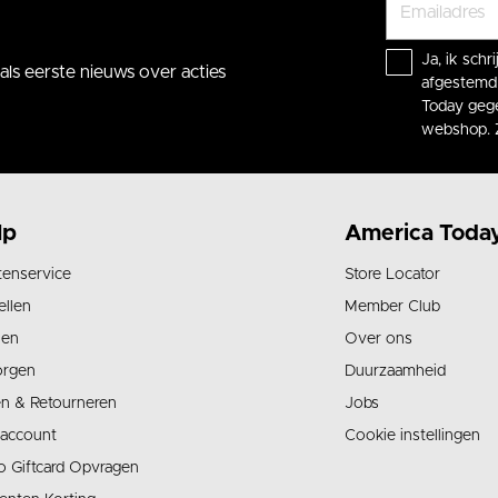
Ja, ik sch
ls eerste nieuws over acties
afgestemd 
Today gege
webshop. 
lp
America Toda
tenservice
Store Locator
ellen
Member Club
len
Over ons
orgen
Duurzaamheid
en & Retourneren
Jobs
 account
Cookie instellingen
o Giftcard Opvragen