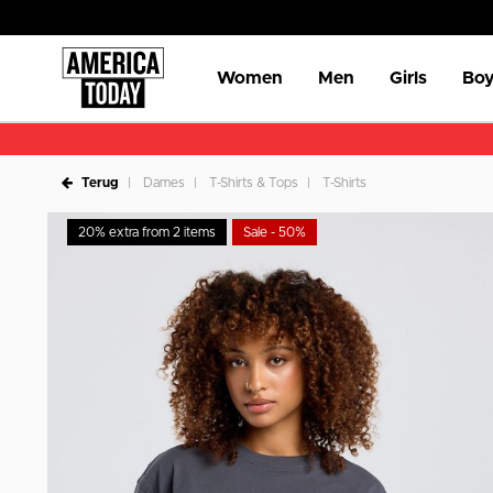
Women
Men
Girls
Boy
Terug
Dames
T-Shirts & Tops
T-Shirts
20% extra from 2 items
Sale - 50%