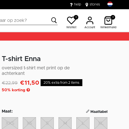
help
stores
0
0
Wishlist
Account
Winkelmand
T-shirt Enna
oversized t-shirt met print op de
achterkant
€11,50
Afgeprijsd van
naar
€22,99
20% extra from 2 items
50
% korting
Maat:
Maattabel
XXS
XS
S
M
L
XL