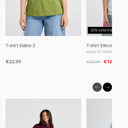
20% extra from 2 items
T-shirt Elaine Z
T-shirt Ellinor
loose fit t-shirt met pr
Afgeprijsd van
naar
€22,99
€12,50
€22,99