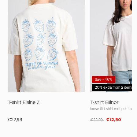
Sale - 46%
20% extra from 2 items
T-shirt Elaine Z
T-shirt Ellinor
loose fit t-shirt met print op
Afgeprijsd van
naar
€22,99
€12,50
€22,99