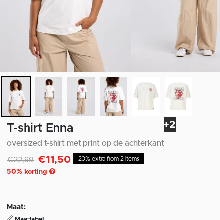
+2
T-shirt Enna
oversized t-shirt met print op de achterkant
€11,50
Afgeprijsd van
naar
€22,99
20% extra from 2 items
50
% korting
Maat:
Maattabel