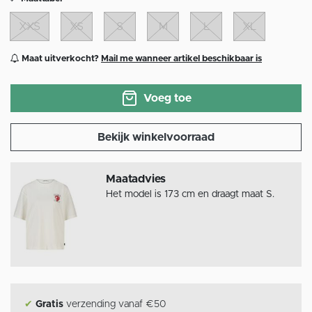
XXS
XS
S
M
L
XL
Maat uitverkocht?
Mail me wanneer artikel beschikbaar is
Voeg toe
Bekijk winkelvoorraad
Maatadvies
Het model is 173 cm en draagt maat S.
✔
Gratis
verzending vanaf €50