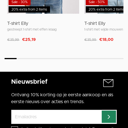
Sale - 30%
Sale - 50%
20% extra from 2 items
20% extra from 2 items
T-shirt Elly
T-shirt Elly
gestreept t-shirt met effen kraag
t-shirt met wijde mouwen
Afgeprijsd van
naar
Afgeprijsd van
naar
€25,19
€18,00
€35,99
€35,99
Nieuwsbrief
Ontvang 10% korting op je eerste aankoop en als
eerste nieuws over acties en trends.