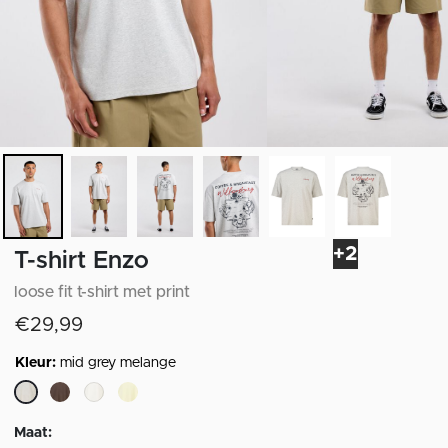
+2
T-shirt Enzo
loose fit t-shirt met print
€29,99
Kleur:
mid grey melange
geselecteerd
Maat: