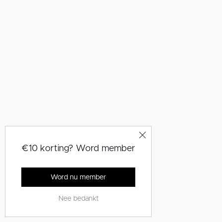
€10 korting? Word member
Word nu member
Nee bedankt