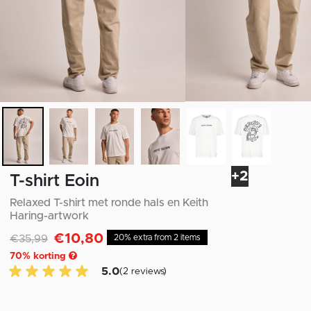
+2
T-shirt Eoin
Relaxed T-shirt met ronde hals en Keith
Haring-artwork
€10,80
Afgeprijsd van
naar
€35,99
20% extra from 2 items
70
% korting
5.0 van 5 Klantenbeoordeling
5.0
(2 reviews)