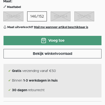
Maat:
Maattabel
134/140
146/152
158/164
170/176
Maat uitverkocht?
Mail me wanneer artikel beschikbaar is
Voeg toe
Bekijk winkelvoorraad
✔
Gratis
verzending vanaf €50
✔
Binnen
1-3 werkdagen in huis
✔
30 dagen
retourrecht