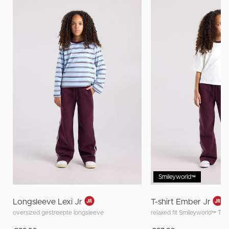
Smileyworld™
Longsleeve Lexi Jr
T-shirt Ember Jr
oversized gestreepte longsleeve
relaxed fit Smileyworld™ T-sh