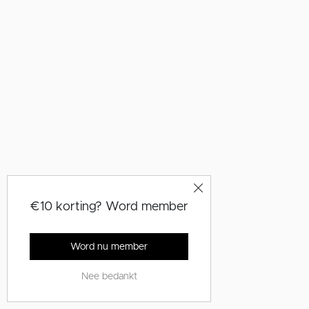
€10 korting? Word member
Word nu member
Nee bedankt