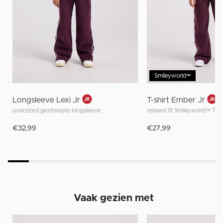
Smileyworld™
Longsleeve Lexi Jr
T-shirt Ember Jr
oversized gestreepte longsleeve
relaxed fit Smileyworld™ T-sh
€32,99
€27,99
Vaak gezien met