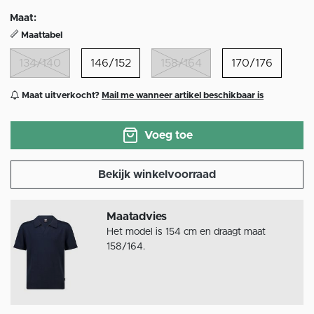
geselecteerd
Maat:
Maattabel
134/140
146/152
158/164
170/176
Maat uitverkocht?
Mail me wanneer artikel beschikbaar is
Voeg toe
Bekijk winkelvoorraad
Maatadvies
Het model is 154 cm en draagt maat
158/164.