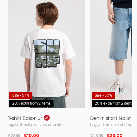
Sale - 57%
Sale - 50%
20% extra from 2 items
20% extra from 2 items
T-shirt Edson Jr
Denim short Nolan J
regular fit met print voor en achter
baggy denim met elastische t
Afgeprijsd van
naar
Afgeprijsd van
naar
€10,00
€23,00
€22,99
€45,99