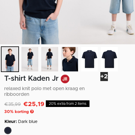
+2
T-shirt Kaden Jr
relaxed knit polo met open kraag en
ribboorden
€25,19
Afgeprijsd van
naar
€35,99
20% extra from 2 items
30
% korting
Kleur:
Dark blue