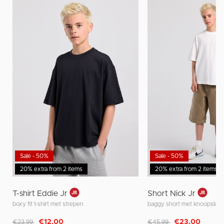
Sale - 50%
Sale - 50%
20% extra from 2 items
20% extra from 2 items
T-shirt Eddie Jr
Short Nick Jr
boxy fit t-shirt met strepen
baggy short met knoopsluit
Afgeprijsd van
naar
Afgeprijsd van
naar
€12,00
€23,00
€23,99
€45,99