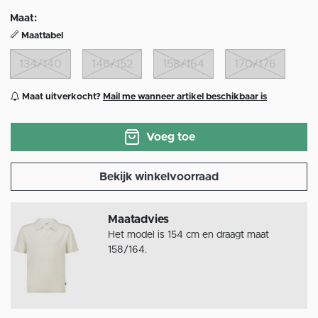
Maat:
Maattabel
134/140
146/152
158/164
170/176
Maat uitverkocht?
Mail me wanneer artikel beschikbaar is
Voeg toe
Bekijk winkelvoorraad
Maatadvies
Het model is 154 cm en draagt maat
158/164.