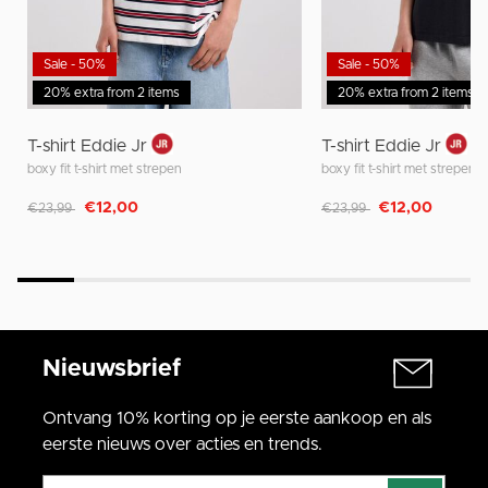
Sale - 50%
Sale - 50%
20% extra from 2 items
20% extra from 2 items
T-shirt Eddie Jr
T-shirt Eddie Jr
boxy fit t-shirt met strepen
boxy fit t-shirt met strepen
Afgeprijsd van
naar
Afgeprijsd van
naar
€12,00
€12,00
€23,99
€23,99
Nieuwsbrief
Ontvang 10% korting op je eerste aankoop en als
eerste nieuws over acties en trends.