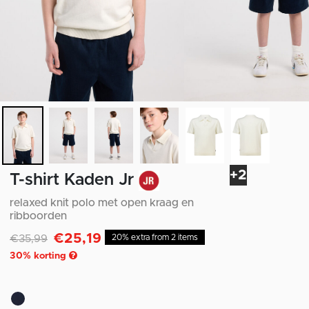
+2
T-shirt Kaden Jr
relaxed knit polo met open kraag en
ribboorden
€25,19
Afgeprijsd van
naar
€35,99
20% extra from 2 items
30
% korting