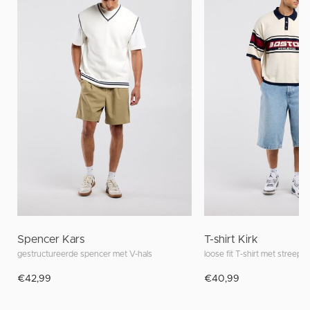
Spencer Kars
T-shirt Kirk
gestructureerde spencer met V-hals
loose fit T-shirt met streepd
€42,99
€40,99