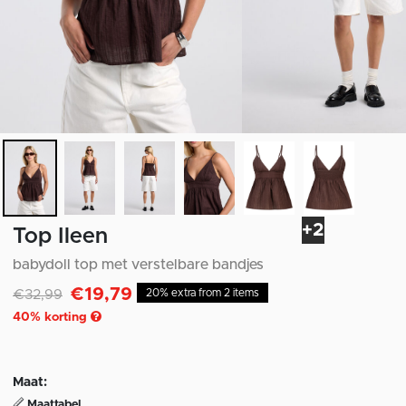
+2
Top Ileen
babydoll top met verstelbare bandjes
€19,79
Afgeprijsd van
naar
€32,99
20% extra from 2 items
40
% korting
Maat:
Maattabel