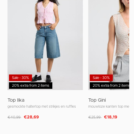
Sale - 30%
Sale - 30%
20% extra from 2 items
20% extra from 2 items
Top Ilka
Top Gini
gesmockte haltertop met strikjes en ruffles
mouwloze kanten top met V-
Afgeprijsd van
naar
Afgeprijsd van
naar
€28,69
€18,19
€40,99
€25,99