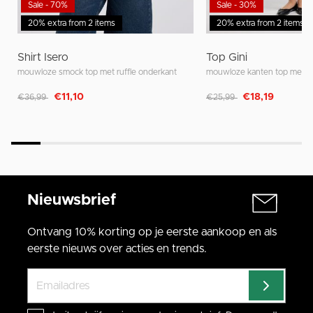
Sale - 70%
Sale - 30%
20% extra from 2 items
20% extra from 2 items
Shirt Isero
Top Gini
mouwloze smock top met ruffle onderkant
mouwloze kanten top met V-
Afgeprijsd van
naar
Afgeprijsd van
naar
€11,10
€18,19
€36,99
€25,99
Nieuwsbrief
Ontvang 10% korting op je eerste aankoop en als
eerste nieuws over acties en trends.