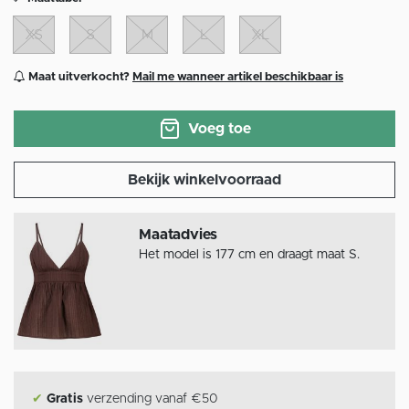
XS
S
M
L
XL
Maat uitverkocht?
Mail me wanneer artikel beschikbaar is
Voeg toe
Bekijk winkelvoorraad
Maatadvies
Het model is 177 cm en draagt maat S.
✔
Gratis
verzending vanaf €50