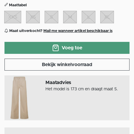
Maattabel
XXS
XS
S
M
L
XL
Maat uitverkocht?
Mail me wanneer artikel beschikbaar is
Voeg toe
Bekijk winkelvoorraad
Maatadvies
Het model is 173 cm en draagt maat S.