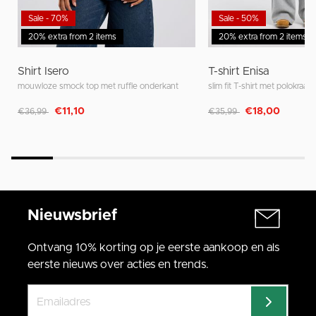
Sale - 70%
Sale - 50%
20% extra from 2 items
20% extra from 2 items
Shirt Isero
T-shirt Enisa
mouwloze smock top met ruffle onderkant
slim fit T-shirt met polokraa
Afgeprijsd van
naar
Afgeprijsd van
naar
€11,10
€18,00
€36,99
€35,99
Nieuwsbrief
Ontvang 10% korting op je eerste aankoop en als
eerste nieuws over acties en trends.