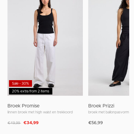
Sale - 30%
20% extra from 2 items
Broek Promise
Broek Prizzi
linnen broek met high waist en trekkoord
Afgeprijsd van
naar
€34,99
€56,99
€49,99