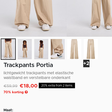
+2
Trackpants Portia
lichtgewicht trackpants met elastische
waistband en verstelbare onderkant
€18,00
Afgeprijsd van
naar
€59,99
20% extra from 2 items
70
% korting
Maat: