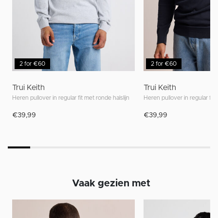
2 for €60
2 for €60
Trui Keith
Trui Keith
Heren pullover in regular fit met ronde halslijn
Heren pullover in regular fit 
€39,99
€39,99
Vaak gezien met