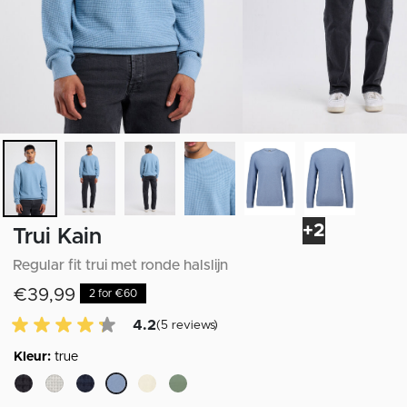
+2
Trui Kain
Regular fit trui met ronde halslijn
€39,99
2 for €60
4.2 van 5 Klantenbeoordeling
4.2
(5 reviews)
Kleur:
true
geselecteerd