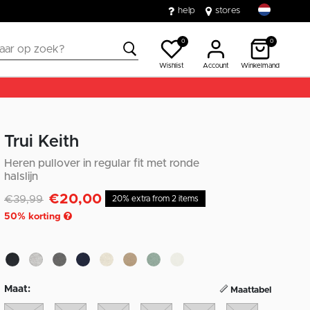
help
stores
0
0
Wishlist
Account
Winkelmand
Trui Keith
Heren pullover in regular fit met ronde
halslijn
€20,00
Afgeprijsd van
naar
€39,99
20% extra from 2 items
50
% korting
Maat:
Maattabel