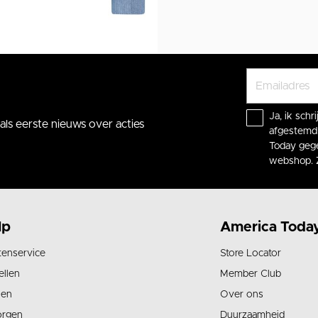
Ja, ik sch
ls eerste nieuws over acties
afgestemd 
Today gege
webshop. 
lp
America Toda
tenservice
Store Locator
ellen
Member Club
len
Over ons
orgen
Duurzaamheid