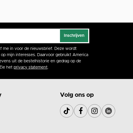
Inschrijven
rijf me in voor de nieuwsbrief. Deze wordt
op mijn interesses. Daarvoor gebruikt America
vens uit de bestelhistorie en gedrag op de
Zie het
privacy statement
.
y
Volg ons op