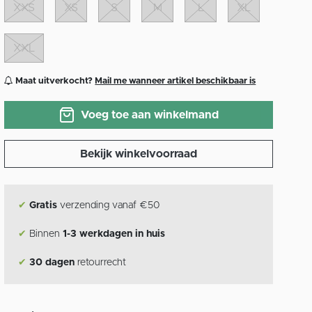
XXS
XS
S
M
L
XL
XXL
Maat uitverkocht?
Mail me wanneer artikel beschikbaar is
Voeg toe aan winkelmand
Bekijk winkelvoorraad
✔
Gratis
verzending vanaf €50
✔
Binnen
1-3 werkdagen in huis
✔
30 dagen
retourrecht