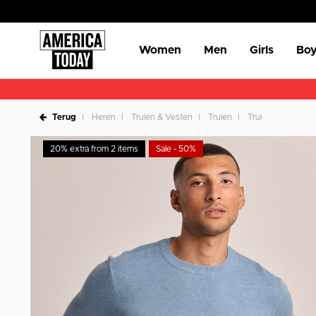
Women
Men
Girls
Boy
Terug
Heren
Truien & Vesten
Truien
Trui
20% extra from 2 items
Sale - 50%