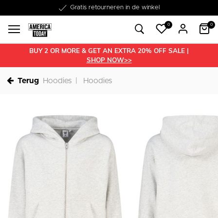
Word lid van onze Member Club!
Gratis retourneren in de winkel
Binnen 1-3 werkdagen in huis
Gratis verzending vanaf €50
30 dagen retourrecht
€10 welkomstkorting
0
0
BUY 2 OR MORE & GET AN EXTRA 20% OFF SALE |
SHOP NOW>>
Terug
Hoodies
Hoodies