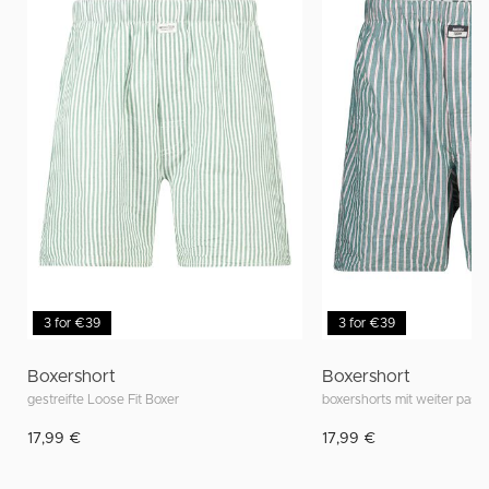
3 for €39
3 for €39
Boxershort
Boxershort
gestreifte Loose Fit Boxer
boxershorts mit weiter pass
17,99 €
17,99 €