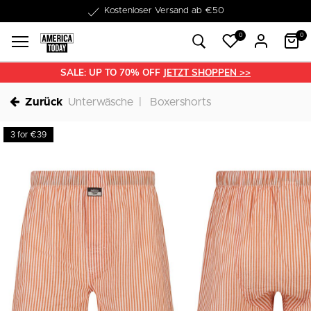
1-3 Werktage Lieferzeit
0
0
SALE: UP TO 70% OFF
JETZT SHOPPEN >>
Zurück
Unterwäsche
Boxershorts
3 for €39