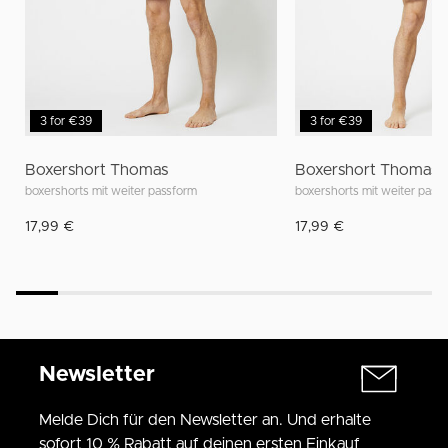
3 for €39
3 for €39
Boxershort Thomas
Boxershort Thomas
boxershorts mit weiter passform
boxershorts mit weiter pass
17,99 €
17,99 €
Newsletter
Melde Dich für den Newsletter an. Und erhalte
sofort 10 % Rabatt auf deinen ersten Einkauf