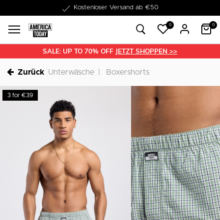
1-3 Werktage Lieferzeit
0
0
SALE: UP TO 70% OFF
JETZT SHOPPEN >>
Zurück
Unterwäsche
Boxershorts
3 for €39