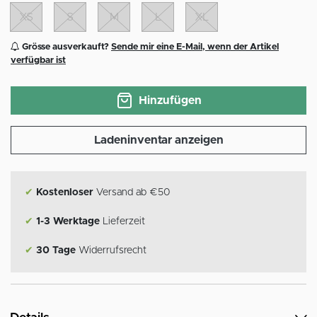
XS
S
M
L
XL
Grösse ausverkauft?
Sende mir eine E-Mail, wenn der Artikel
verfügbar ist
Hinzufügen
Ladeninventar anzeigen
✔
Kostenloser
Versand ab €50
✔
1-3 Werktage
Lieferzeit
✔
30 Tage
Widerrufsrecht