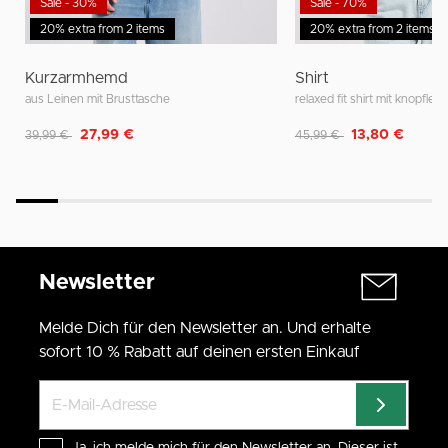
Sale - 30%
Sale - 70%
20% extra from 2 items
20% extra from 2 items
Kurzarmhemd
Shirt
aus Leinen mit Brusttasche
relaxed fit shirt mit knopfleis
Reduziert von
auf
Reduziert von
auf
27,99 €
13,80 €
39,99 €
45,99 €
Newsletter
Melde Dich für den Newsletter an. Und erhalte
sofort 10 % Rabatt auf deinen ersten Einkauf
Ja, ich melde mich für den Newsletter an. Dieser ist