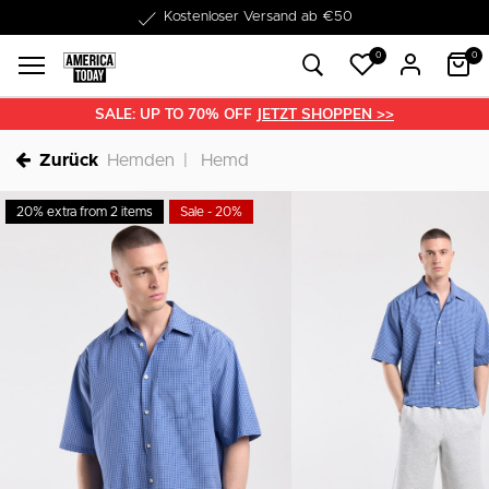
1-3 Werktage Lieferzeit
0
0
SALE: UP TO 70% OFF
JETZT SHOPPEN >>
Zurück
Hemden
Hemd
20% extra from 2 items
Sale - 20%