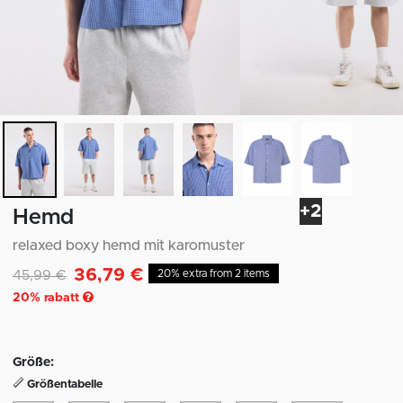
+2
Hemd
relaxed boxy hemd mit karomuster
36,79 €
Reduziert von
auf
45,99 €
20% extra from 2 items
20
% rabatt
Größe:
Größentabelle