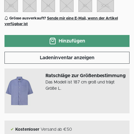
XS
S
M
L
XL
XXL
Grösse ausverkauft?
Sende mir eine E-Mail, wenn der Artikel
verfügbar ist
Hinzufügen
Ladeninventar anzeigen
Ratschläge zur Größenbestimmung
Das Modell ist 187 cm groß und trägt
Größe L.
✔
Kostenloser
Versand ab €50