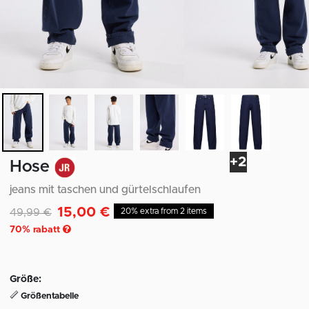
+2
Hose
jeans mit taschen und gürtelschlaufen
15,00 €
Reduziert von
auf
49,99 €
20% extra from 2 items
70
% rabatt
Größe:
Größentabelle