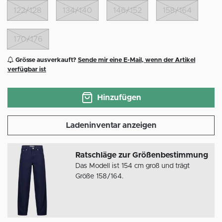
122/128
134/140
146/152
158/164
170/176
Grösse ausverkauft?
Sende mir eine E-Mail, wenn der Artikel
verfügbar ist
Hinzufügen
Ladeninventar anzeigen
Ratschläge zur Größenbestimmung
Das Modell ist 154 cm groß und trägt
Größe 158/164.