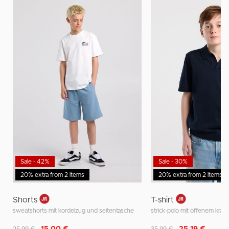
Sale - 42%
Sale - 30%
20% extra from 2 items
20% extra from 2 items
Shorts
T-shirt
sweatshorts mit kordelzug und seitentasche
Reduziert von
auf
Reduziert von
auf