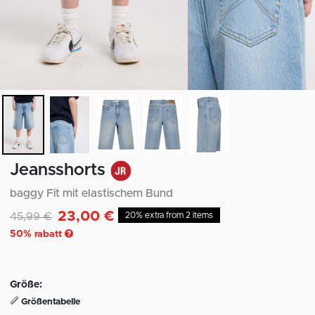
Jeansshorts
baggy Fit mit elastischem Bund
23,00 €
Reduziert von
auf
45,99 €
20% extra from 2 items
50
% rabatt
Größe:
Größentabelle