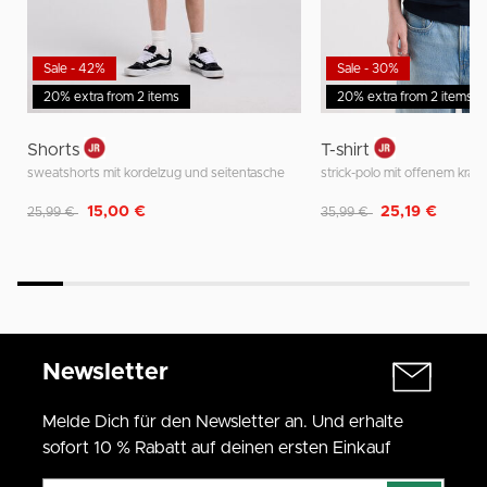
Sale - 42%
Sale - 30%
20% extra from 2 items
20% extra from 2 items
Shorts
T-shirt
sweatshorts mit kordelzug und seitentasche
Reduziert von
auf
Reduziert von
auf
15,00 €
25,19 €
25,99 €
35,99 €
Newsletter
Melde Dich für den Newsletter an. Und erhalte
sofort 10 % Rabatt auf deinen ersten Einkauf