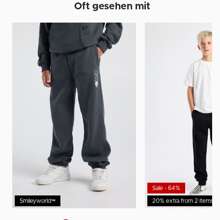
Oft gesehen mit
Sale - 64%
Smileyworld™
20% extra from 2 items