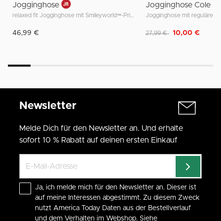
Jogginghose
Jogginghose Cole Jr
relaxed fit Jogginghose mit Smileyworld™-Print an der Seite
Jogginghose mit regulärer 
Reduziert von
auf
46,99 €
10,00 €
27,99 €
Newsletter
Melde Dich für den Newsletter an. Und erhalte
sofort 10 % Rabatt auf deinen ersten Einkauf
Ja, ich melde mich für den Newsletter an. Dieser ist
auf meine Interessen abgestimmt. Zu diesem Zweck
nutzt America Today Daten aus der Bestellverlauf
und dem Verhalten im Webshop. Siehe