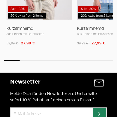
Sale - 30%
Sale - 30%
20% extra from 2 items
20% extra from 2 items
Kurzarmhemd
Kurzarmhemd
aus Leinen mit Brusttasche
aus Leinen mit Brusttasche
Reduziert von
auf
Reduziert von
auf
27,99 €
27,99 €
39,99 €
39,99 €
Newsletter
Melde Dich für den Newsletter an. Und erhalte
sofort 10 % Rabatt auf deinen ersten Einkauf