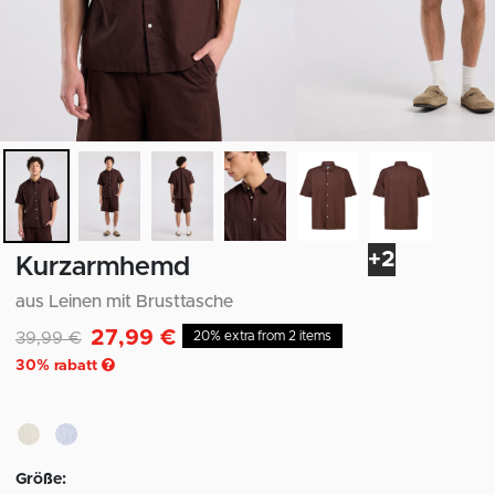
+2
Kurzarmhemd
aus Leinen mit Brusttasche
27,99 €
Reduziert von
auf
39,99 €
20% extra from 2 items
30
% rabatt
Größe: