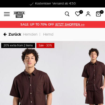
1-3 Werktage Lieferzeit
0
0
SALE: UP TO 70% OFF
JETZT SHOPPEN >>
Zurück
Hemden
Hemd
20% extra from 2 items
Sale - 30%