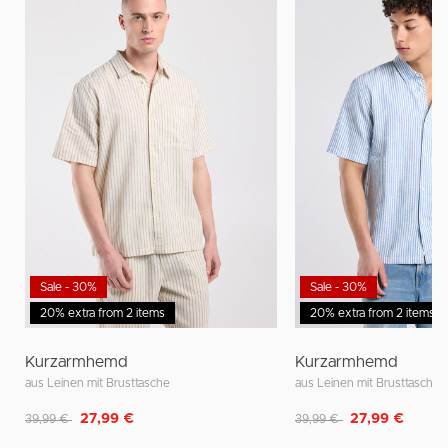
Sale - 30%
Sale - 30%
20% extra from 2 items
20% extra from 2 items
Kurzarmhemd
Kurzarmhemd
aus Leinen mit Brusttasche
aus Leinen mit Brusttasche
Reduziert von
auf
Reduziert von
auf
27,99 €
27,99 €
39,99 €
39,99 €