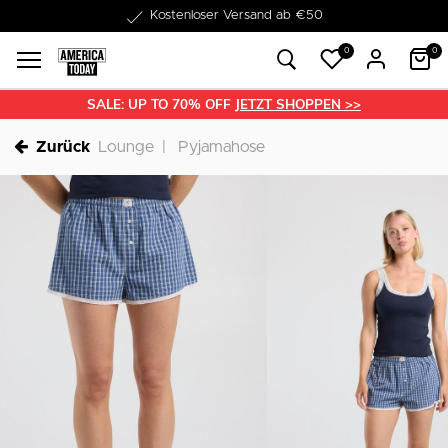
1-3 Werktage Lieferzeit
0
0
SALE: UP TO 70% OFF
JETZT SHOPPEN >>
Zurück
Lounge
Pyjamahose