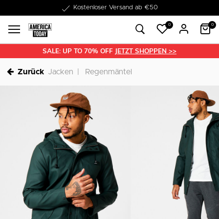
1-3 Werktage Lieferzeit
0
0
SALE: UP TO 70% OFF
JETZT SHOPPEN >>
Zurück
Jacken
Regenmäntel