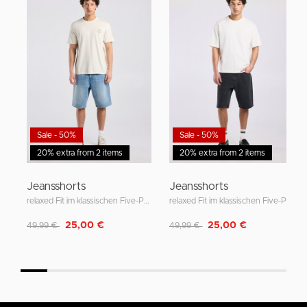
Sale - 50%
Sale - 50%
20% extra from 2 items
20% extra from 2 items
Jeansshorts
Jeansshorts
relaxed Fit im klassischen Five-Pocket-Style
relaxed Fit im klassischen Five-Pocket-Style
Reduziert von
auf
Reduziert von
auf
25,00 €
25,00 €
49,99 €
49,99 €