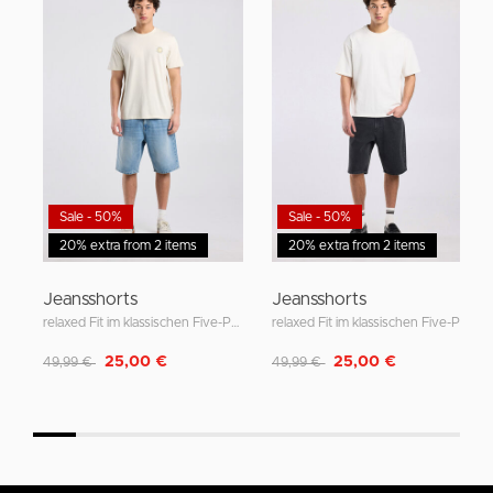
Sale - 50%
Sale - 50%
20% extra from 2 items
20% extra from 2 items
Jeansshorts
Jeansshorts
relaxed Fit im klassischen Five-Pocket-Style
relaxed Fit im klassischen Five-Pocket-Style
Reduziert von
auf
Reduziert von
auf
25,00 €
25,00 €
49,99 €
49,99 €